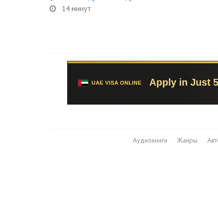
14 минут
Аудиокниги
Жанры
Ав