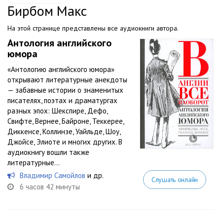
Бирбом Макс
На этой странице представлены все аудиокниги автора.
Антология английского
юмора
«Антологию английского юмора»
открывают литературные анекдоты
— забавные истории о знаменитых
писателях, поэтах и драматургах
разных эпох: Шекспире, Дефо,
Свифте, Вернее, Байроне, Теккерее,
Диккенсе, Коллинзе, Уайльде, Шоу,
Джойсе, Элиоте и многих других. В
аудиокнигу вошли также
литературные...
Владимир Самойлов
и др.
Слушать онлайн
6 часов 42 минуты