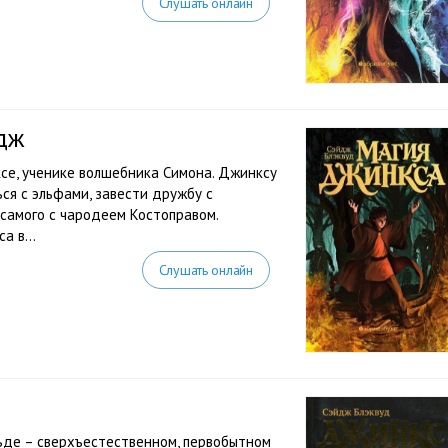
Слушать онлайн
дж
се, ученике волшебника Симона. Джинксу
ься с эльфами, завести дружбу с
 самого с чародеем Костоправом.
 в...
Слушать онлайн
льде – сверхъестественном, первобытном