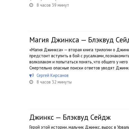
8 часов 39 минут
Магия Джинкса — Блэквуд Сей
«Магия Джинкса» — вторая книга трилогии о Джинк
предстоит вступить в бой с русалками, познакомит
волколаком и попытаться понять, что общего у него
Смертельно опасные поиски ответов уводят Джинкса
Сергей Кирсанов
8 часов 32 минуты
Джинкс — Блэквуд Сейдж
Герой этой истории, мальчик Джинкс, вырос в Урва