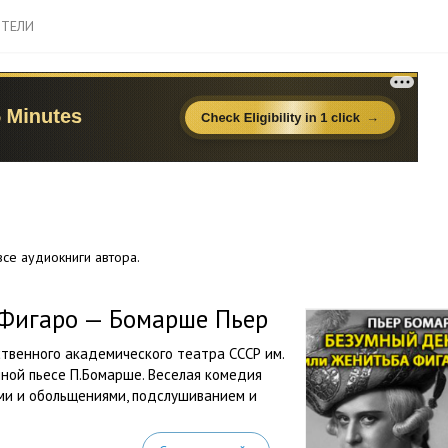
ТЕЛИ
се аудиокниги автора.
 Фигаро — Бомарше Пьер
твенного академического театра СССР им.
ённой пьесе П.Бомарше. Веселая комедия
ми и обольщениями, подслушиванием и