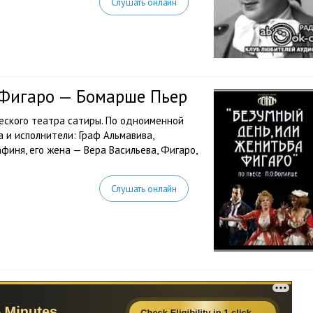
Слушать онлайн
 Фигаро — Бомарше Пьер
еского театра сатиры. По одноименной
и исполнители: Граф Альмавива,
иня, его жена — Вера Васильева, Фигаро,
Слушать онлайн