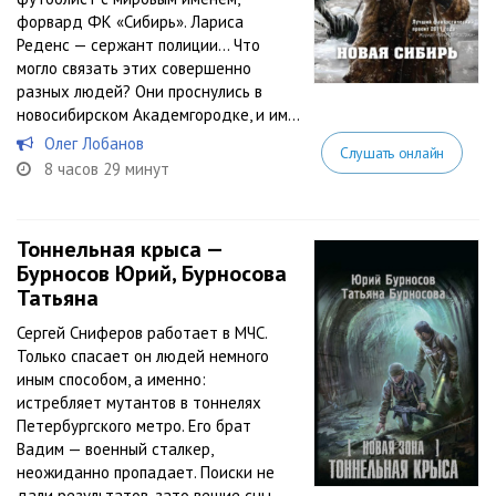
форвард ФК «Сибирь». Лариса
Реденс — сержант полиции… Что
могло связать этих совершенно
разных людей? Они проснулись в
новосибирском Академгородке, и им...
Олег Лобанов
Слушать онлайн
8 часов 29 минут
Тоннельная крыса —
Бурносов Юрий, Бурносова
Татьяна
Сергей Сниферов работает в МЧС.
Только спасает он людей немного
иным способом, а именно:
истребляет мутантов в тоннелях
Петербургского метро. Его брат
Вадим — военный сталкер,
неожиданно пропадает. Поиски не
дали результатов, зато вещие сны