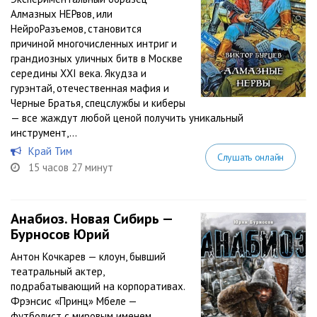
Алмазных НЕРвов, или
НейроРазъемов, становится
причиной многочисленных интриг и
грандиозных уличных битв в Москве
середины XXI века. Якудза и
гурэнтай, отечественная мафия и
Черные Братья, спецслужбы и киберы
— все жаждут любой ценой получить уникальный
инструмент,...
Край Тим
Слушать онлайн
15 часов 27 минут
Анабиоз. Новая Сибирь —
Бурносов Юрий
Антон Кочкарев — клоун, бывший
театральный актер,
подрабатывающий на корпоративах.
Фрэнсис «Принц» Мбеле —
футболист с мировым именем,