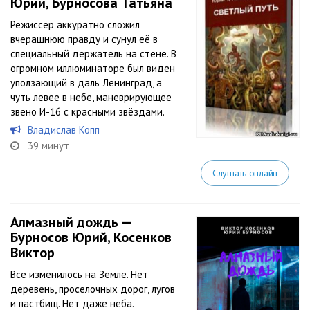
Юрий, Бурносова Татьяна
Режиссёр аккуратно сложил
вчерашнюю правду и сунул её в
специальный держатель на стене. В
огромном иллюминаторе был виден
уползающий в даль Ленинград, а
чуть левее в небе, маневрирующее
звено И-16 с красными звёздами.
Владислав Копп
39 минут
Слушать онлайн
Алмазный дождь —
Бурносов Юрий, Косенков
Виктор
Все изменилось на Земле. Нет
деревень, проселочных дорог, лугов
и пастбищ. Нет даже неба.