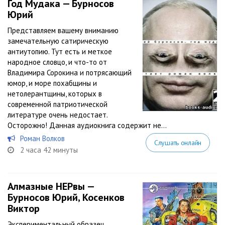
Год Мудака — Бурносов
Юрий
Представляем вашему вниманию
замечательную сатирическую
антиутопию. Тут есть и меткое
народное словцо, и что-то от
Владимира Сорокина и потрясающий
юмор, и море похабщины и
нетолерантщины, которых в
современной патриотической
литературе очень недостает.
Осторожно! Данная аудиокнига содержит не...
Роман Волков
Слушать онлайн
2 часа 42 минуты
Алмазные НЕРвы —
Бурносов Юрий, Косенков
Виктор
Экспериментальный образец