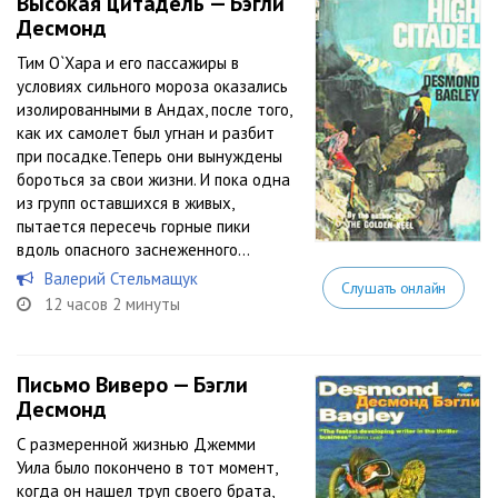
Высокая цитадель — Бэгли
Десмонд
Тим О`Хара и его пассажиры в
условиях сильного мороза оказались
изолированными в Андах, после того,
как их самолет был угнан и разбит
при посадке.Теперь они вынуждены
бороться за свои жизни. И пока одна
из групп оставшихся в живых,
пытается пересечь горные пики
вдоль опасного заснеженного...
Валерий Стельмащук
Слушать онлайн
12 часов 2 минуты
Письмо Виверо — Бэгли
Десмонд
С размеренной жизнью Джемми
Уила было покончено в тот момент,
когда он нашел труп своего брата,