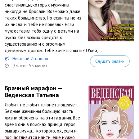
счастливицы, которых мужчины
никогда не бросали. Возможно даже,
таких большинство. Но если ты не из
их числа, и тебе не повезло? Если
муж оставил тебя одну с детьми на
руках, без всяких средств к
существованию и с огромным
денежным долгом. Тебе хочется выть? О'кей,...
Николай Игнашов
Слушать онлайн
9 часов 55 минут
Брачный марафон —
Веденская Татьяна
Любит, не любит, плюнет, поцелует…
Бедные женщины большую часть
жизни обречены на эти гадания. Все
время они в поисках принца, героя,
рыцаря, мужа… которого, ох, если и
посчастливится найти, еще нужно