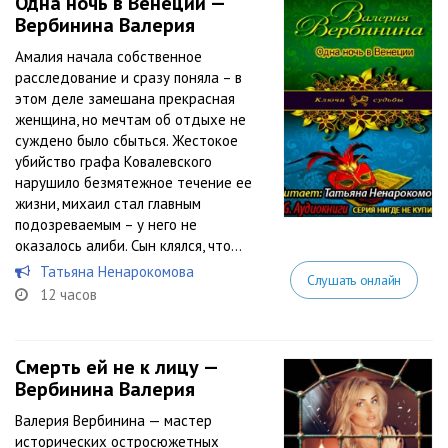
Одна ночь в Венеции —
Вербинина Валерия
Амалия начала собственное
расследование и сразу поняла – в
этом деле замешана прекрасная
женщина, но мечтам об отдыхе не
суждено было сбыться. Жестокое
убийство графа Ковалевского
нарушило безмятежное течение ее
жизни, михаил стал главным
подозреваемым – у него не
оказалось алиби. Сын клялся, что...
Татьяна Ненарокомова
Слушать онлайн
12 часов
Смерть ей не к лицу —
Вербинина Валерия
Валерия Вербинина — мастер
исторических остросюжетных