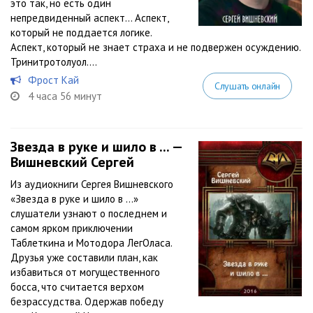
это так, но есть один
непредвиденный аспект… Аспект,
который не поддается логике.
Аспект, который не знает страха и не подвержен осуждению.
Тринитротолуол....
Фрост Кай
Слушать онлайн
4 часа 56 минут
Звезда в руке и шило в ... —
Вишневский Сергей
Из аудиокниги Сергея Вишневского
«Звезда в руке и шило в …»
слушатели узнают о последнем и
самом ярком приключении
Таблеткина и Мотодора ЛегОласа.
Друзья уже составили план, как
избавиться от могущественного
босса, что считается верхом
безрассудства. Одержав победу