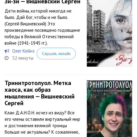
Зи-зи — Вишневский Сергей
Дети войны, которой никогда не
было. Дай бог, чтобы и не было.
(Сергей Вишневский) Это
произведение посвящено годовщине
победы в Великой Отечественной
войне (1941-1945 гг.).
Олег Кейнз
Слушать онлайн
52 минуты
Тринитротолуол. Метка
хаоса, как образ
мышления — Вишневский
Сергей
Клан Д.А.Н.О.Н. исчез из виду? Все
его члены оставили виртуальный мир
и достижения великой троицы
больше не актуальны? К сожалению,