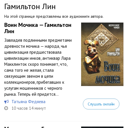
Гамильтон Лин
На этой странице представлены все аудиокниги автора.
Воин Мочика — Гамильтон
Лин
Завладев подлинными предметами
древности мочика — народа, чья
цивилизация предшествовала
цивилизации инков, антиквар Лара
Макклинток скоро понимает, что,
сама того не желая, стала
связующим звеном в цепи
коллекционеров, прибегавших к
услугам мошенников с черного
рынка. Теперь ей придется...
Татьяна Федяева
Слушать онлайн
10 часов 14 минут