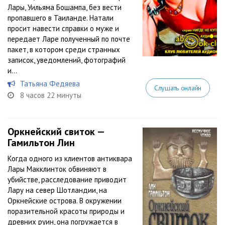
Лары, Уильяма Бошампа, без вести
пропавшего в Таиланде. Натали
просит навести справки о муже и
передает Ларе полученный по почте
пакет, в котором среди странных
записок, уведомлений, фотографий
и...
Татьяна Федяева
Слушать онлайн
8 часов 22 минуты
Оркнейский свиток —
Гамильтон Лин
Когда одного из клиентов антиквара
Лары Макклинток обвиняют в
убийстве, расследование приводит
Лару на север Шотландии, на
Оркнейские острова. В окружении
поразительной красоты природы и
древних руин, она погружается в