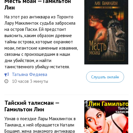
Месть моаи — Гамильтон
Лин
На этот раз антиквара из Торонто
Лару Макклинток судьба забросила
на остров Пасхи. Ей предстоит
выяснить, каким образом древние
тайны острова, которые охраняют
моаи, гигантские каменные изваяния,
связаны с произошедшим в наши
дни убийством, и найти
таинственного убийцу-мстителя.
Татьяна Федяева
Слушать онлайн
10 часов 3 минуты
Тайский талисман —
Гамильтон Лин
Узнав о поездке Лары Макклинток в
Таиланд, к ней обращается Натали
Бошамп, жена знакомого антиквара