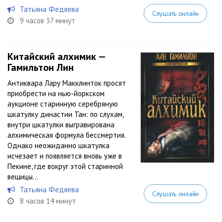
Татьяна Федяева
Слушать онлайн
9 часов 37 минут
Китайский алхимик —
Гамильтон Лин
Антиквара Лару Макклинток просят
приобрести на нью-йоркском
аукционе старинную серебряную
шкатулку династии Тан: по слухам,
внутри шкатулки выгравирована
алхимическая формула бессмертия.
Однако неожиданно шкатулка
исчезает и появляется вновь уже в
Пекине, где вокруг этой старинной
вещицы...
Татьяна Федяева
Слушать онлайн
8 часов 14 минут