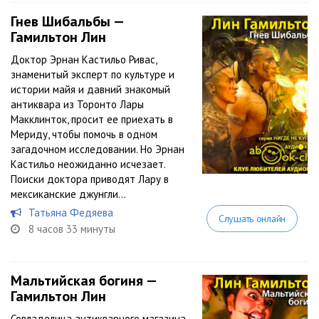
Гнев Шибальбы —
Гамильтон Лин
Доктор Эрнан Кастильо Ривас,
знаменитый эксперт по культуре и
истории майя и давний знакомый
антиквара из Торонто Лары
Макклинток, просит ее приехать в
Мериду, чтобы помочь в одном
загадочном исследовании. Но Эрнан
Кастильо неожиданно исчезает.
Поиски доктора приводят Лару в
мексиканские джунгли...
Татьяна Федяева
Слушать онлайн
8 часов 33 минуты
Мальтийская богиня —
Гамильтон Лин
Совладелица антикварного магазина