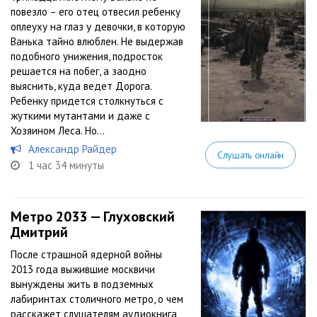
повезло – его отец отвесил ребенку
оплеуху на глаз у девочки, в которую
Ванька тайно влюблен. Не выдержав
подобного унижения, подросток
решается на побег, а заодно
выяснить, куда ведет Дорога.
Ребенку придется столкнуться с
жуткими мутантами и даже с
Хозяином Леса. Но...
Александр Райдер
Слушать онлайн
1 час 34 минуты
Метро 2033 — Глуховский
Дмитрий
После страшной ядерной войны
2013 года выжившие москвичи
вынуждены жить в подземных
лабиринтах столичного метро, о чем
расскажет слушателям аудиокнига