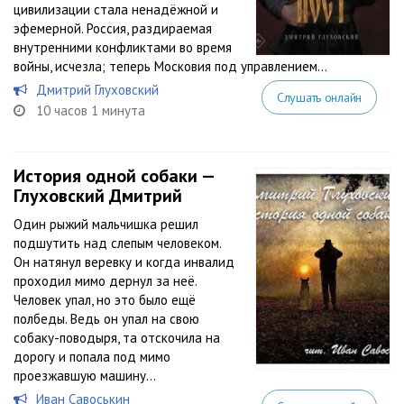
цивилизации стала ненадёжной и
эфемерной. Россия, раздираемая
внутренними конфликтами во время
войны, исчезла; теперь Московия под управлением...
Дмитрий Глуховский
Слушать онлайн
10 часов 1 минута
История одной собаки —
Глуховский Дмитрий
Один рыжий мальчишка решил
подшутить над слепым человеком.
Он натянул веревку и когда инвалид
проходил мимо дернул за неё.
Человек упал, но это было ещё
полбеды. Ведь он упал на свою
собаку-поводыря, та отскочила на
дорогу и попала под мимо
проезжавшую машину…
Иван Савоськин