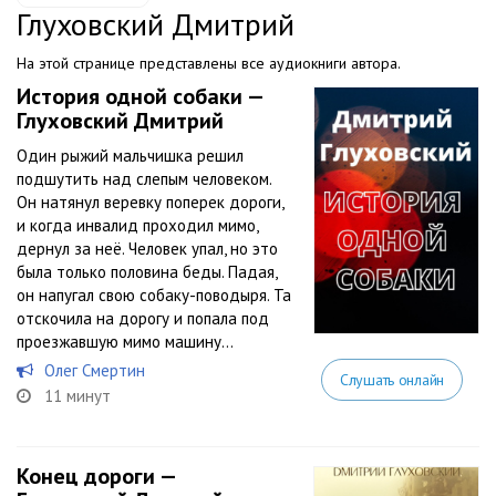
Глуховский Дмитрий
На этой странице представлены все аудиокниги автора.
История одной собаки —
Глуховский Дмитрий
Один рыжий мальчишка решил
подшутить над слепым человеком.
Он натянул веревку поперек дороги,
и когда инвалид проходил мимо,
дернул за неё. Человек упал, но это
была только половина беды. Падая,
он напугал свою собаку-поводыря. Та
отскочила на дорогу и попала под
проезжавшую мимо машину…
Олег Смертин
Слушать онлайн
11 минут
Конец дороги —