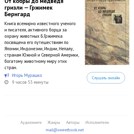
От кобры до медведя
гризли — Гржимек
Бернгард
Книга всемирно известного ученого
и писателя, активного борца за
охрану животных Б.Гржимека
посвящена его путешествиям по
Японии, Индонезии, Индии, Непалу,
странам Южной и Северной Америки,
богатому животному миру этих
стран.
Игорь Мурашко
Слушать онлайн
9 часов 53 минуты
Аудиокниги
Жанры
Авторы
Исполнители
mail@sweetbook.net