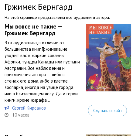
Гржимек Бернгард
На этой странице представлены все аудиокниги автора.
Мы вовсе не такие —
Гржимек Бернгард
Эта аудиокнига, в отличие от
большинства книг Гржимека, не
уводит вас в жаркие саванны
Африки, тундры Канады или пустыни
Австралии. Все наблюдения и
приключения автора — либо в
стенах его дома, либо в клетке
зоопарка, иногда на улице города
или в близлежащем лесу. Да и герои
книги, кроме жирафа...
Сергей Кирсанов
Слушать онлайн
10 часов