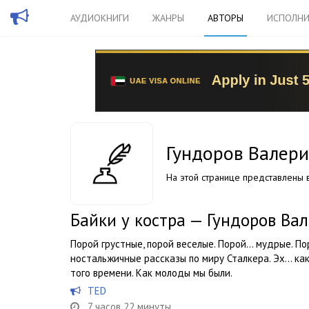
АУДИОКНИГИ
ЖАНРЫ
АВТОРЫ
ИСПОЛНИ
Гундоров Валер
На этой странице представлены в
Байки у костра — Гундоров Ва
Порой грустные, порой веселые. Порой… мудрые. П
ностальжичные рассказы по миру Сталкера. Эх… как
того времени. Как молоды мы были.
TED
7 часов 22 минуты