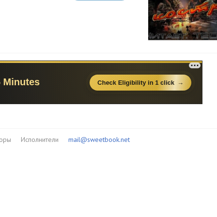
торы
Исполнители
mail@sweetbook.net