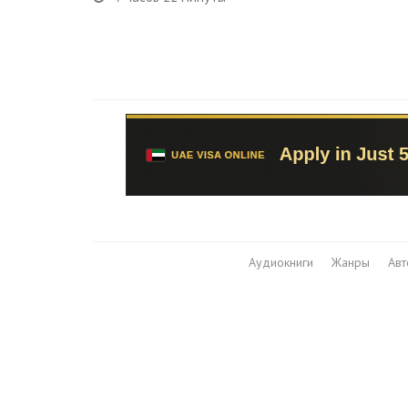
Аудиокниги
Жанры
Ав