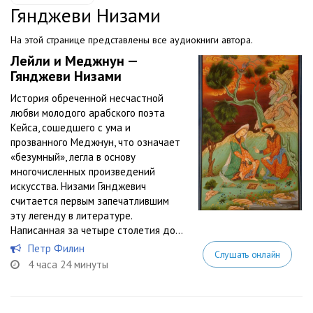
Гянджеви Низами
На этой странице представлены все аудиокниги автора.
Лейли и Меджнун —
Гянджеви Низами
История обреченной несчастной
любви молодого арабского поэта
Кейса, сошедшего с ума и
прозванного Меджнун, что означает
«безумный», легла в основу
многочисленных произведений
искусства. Низами Гянджевич
считается первым запечатлившим
эту легенду в литературе.
Написанная за четыре столетия до...
Петр Филин
Слушать онлайн
4 часа 24 минуты