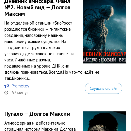
Дневник эмиссара. Файл
№2. Новый вид — Долгов
Максим
На отдалённой станции «БиоРосс»
рождаются бионики — гигантские
создания, наполовину машины,
наполовину живые существа. Их
создали для труда в адских
условиях, где человек не выживет и
часа. Лишённые разума,
подавленные на уровне ДНК, они
должны повиноваться. Всегда.Но что-то идёт не
так.Бионики...
Prometey
Слушать онлайн
57 минут
Пугало — Долгов Максим
Атмосферная и действительно
страшная история Максима Долгова.