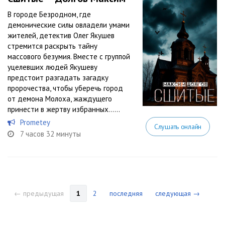
В городе Безродном, где
демонические силы овладели умами
жителей, детектив Олег Якушев
стремится раскрыть тайну
массового безумия. Вместе с группой
уцелевших людей Якушеву
предстоит разгадать загадку
пророчества, чтобы уберечь город
от демона Молоха, жаждущего
принести в жертву избранных…...
Prometey
Слушать онлайн
7 часов 32 минуты
← предыдущая
1
2
последняя
следующая →