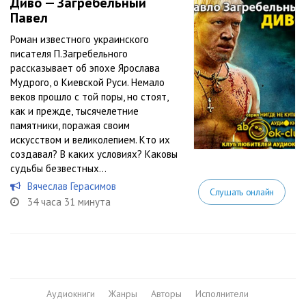
Диво — Загребельный
Павел
Роман известного украинского
писателя П.Загребельного
рассказывает об эпохе Ярослава
Мудрого, о Киевской Руси. Немало
веков прошло с той поры, но стоят,
как и прежде, тысячелетние
памятники, поражая своим
искусством и великолепием. Кто их
создавал? В каких условиях? Каковы
судьбы безвестных...
Вячеслав Герасимов
Слушать онлайн
34 часа 31 минута
Аудиокниги
Жанры
Авторы
Исполнители