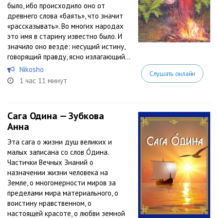
было, ибо происходило оно от
древнего слова «баять», что значит
«рассказывать». Во многих народах
это имя в старину известно было. И
значило оно везде: несущий истину,
говорящий правду, ясно излагающий...
Nikosho
Слушать онлайн
1 час 11 минут
Сага Одина — Зубкова
Анна
Эта сага о жизни душ великих и
малых записана со слов Óдина.
Частички Вечных Знаний о
назначении жизни человека на
Земле, о многомерности миров за
пределами мира материального, о
воистину нравственном, о
настоящей красоте, о любви земной