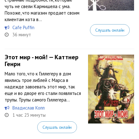
чуть не свели Кармишела с ума.
Похоже, что магазин продает своим
клиентам кота в...
Cafe Puffin
Слушать онлайн
36 минут
Этот мир - мой! — Каттнер
Генри
Мало того, что к Гэллегеру в дом
явились трое либлей с Марса в
надежде завоевать этот мир, так
еще и во дворе его стали появляться
трупы. Трупы самого Гэллегера…
Владислав Копп
1 час 23 минуты
Слушать онлайн