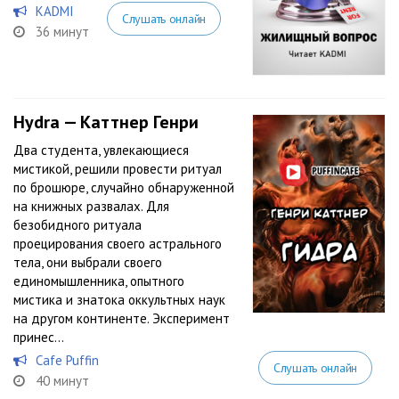
KADMI
Слушать онлайн
36 минут
Hydra — Каттнер Генри
Два студента, увлекающиеся
мистикой, решили провести ритуал
по брошюре, случайно обнаруженной
на книжных развалах. Для
безобидного ритуала
проецирования своего астрального
тела, они выбрали своего
единомышленника, опытного
мистика и знатока оккультных наук
на другом континенте. Эксперимент
принес...
Cafe Puffin
Слушать онлайн
40 минут