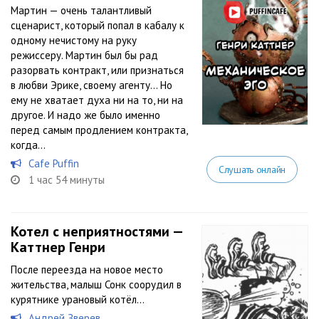
Мартин — очень талантливый
сценарист, который попал в кабалу к
одному нечистому на руку
режиссеру. Мартин был бы рад
разорвать контракт, или признаться
в любви Эрике, своему агенту… Но
ему не хватает духа ни на то, ни на
другое. И надо же было именно
перед самым продлением контракта,
когда...
Cafe Puffin
Слушать онлайн
1 час 54 минуты
Котел с неприятностями —
Каттнер Генри
После переезда на новое место
жительства, малыш Сонк соорудил в
курятнике урановый котёл…
Андрей Зверев