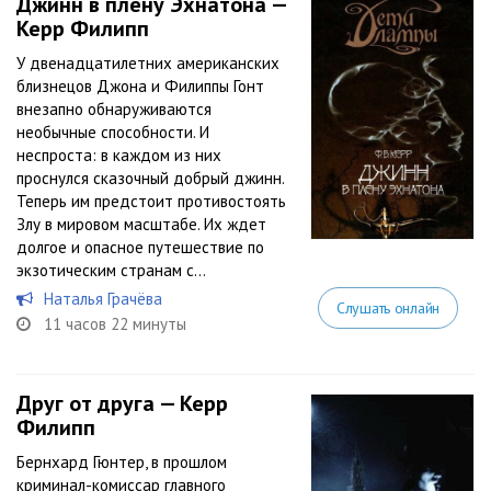
Джинн в плену Эхнатона —
Керр Филипп
У двенадцатилетних американских
близнецов Джона и Филиппы Гонт
внезапно обнаруживаются
необычные способности. И
неспроста: в каждом из них
проснулся сказочный добрый джинн.
Теперь им предстоит противостоять
Злу в мировом масштабе. Их ждет
долгое и опасное путешествие по
экзотическим странам с...
Наталья Грачёва
Слушать онлайн
11 часов 22 минуты
Друг от друга — Керр
Филипп
Бернхард Гюнтер, в прошлом
криминал-комиссар главного