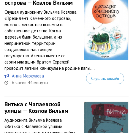
острова — Козлов Вильям
Слушая аудиокнигу Вильяма Козлова
«Президент Каменного острова»,
можно с легкостью вспомнить
собственное детство. Когда
деревья были большими, а из
неприметной территории
создавалось настоящее
государство. Аленка вместе со
своим младшим братом Сережей
проводит летние каникулы на родине папы....
Анна Меркулова
Слушать онлайн
6 часов 44 минуты
Витька с Чапаевской
улицы — Козлов Вильям
Аудиокнига Вильяма Козлова
«Витька с Чапаевской улицы»
начинается с того, что группа ребят