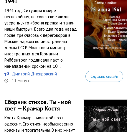
1941
1941 год. Ситуация в мире
неспокойная, но советские люди
уверены, что «броня крепка и танки
наши быстры». Всего два года назад
после трехчасовых переговоров в
Москве нарком по иностранным
делам СССР Молотов и министр
иностранных дел Германии
Риббентроп подписали пакт о
ненападении сроком на 10...
Дмитрий Днепровский
Слушать онлайн
11 минут
Сборник стихов. Ты - мой
свет — Крамар Костя
Костя Крамар – молодой поэт-
одессит. Его стихи необыкновенно
красивы и трогательны. В них живут