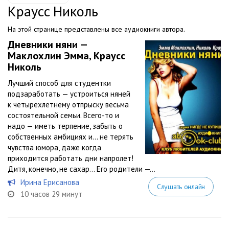
Краусc Николь
На этой странице представлены все аудиокниги автора.
Дневники няни —
Маклохлин Эмма, Краусc
Николь
Лучший способ для студентки
подзаработать — устроиться няней
к четырехлетнему отпрыску весьма
состоятельной семьи. Всего-то и
надо — иметь терпение, забыть о
собственных амбициях и… не терять
чувства юмора, даже когда
приходится работать дни напролет!
Дитя, конечно, не сахар… Его родители —...
Ирина Ерисанова
Слушать онлайн
10 часов 29 минут