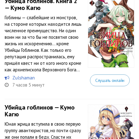
Убийца гоблинов. Книга 2
— Кумо Кагю
Гоблины — слабейшие из монстров,
на стороне которых находится лишь
численное преимущество. Ни один
воин ни за что бы не посвятил свою
жизнь их искоренению… кроме
Убийцы Гоблинов. Как только его
репутация распространилась, ему
пришёл квест ни от кого иного кроме
как архиепископа Верховного Бога...
Zulshaman
Слушать онлайн
7 часов 5 минут
Убийца гоблинов — Кумо
Кагю
Юная жрица вступила в свою первую
группу авантюристов, но почти сразу
же они попали в беду. Спасти их