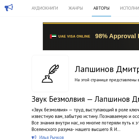
АУДИОКНИГИ
ЖАНРЫ
АВТОРЫ
ИСПОЛНИ
Лапшинов Дмит
На этой странице представлены в
Звук Безмолвия — Лапшинов 
«Звук безмолвия» — труд, выступающий в роле клю
известную вам, забытую истину. Познаваемую и о
Все знания внутри нас, но многие потеряли путь к
Вселенского разума- нашего высшего Я. И...
Илья Рычков