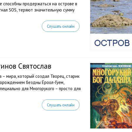
не способны продержаться на острове в
гнал SOS, теряют значительную сумму
Слушать онлайн
гинов Святослав
 – мира, который создал Творец, старик
 порождением бездны Ёроол-Гуем,
пециально для Многорукого – просто для
Слушать онлайн