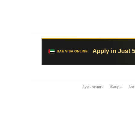
Аудиокниги
Жанры
Ав