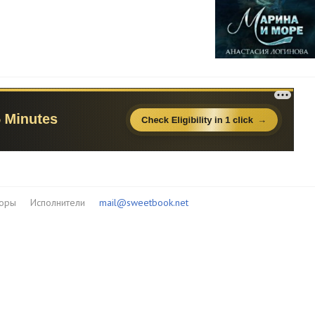
торы
Исполнители
mail@sweetbook.net