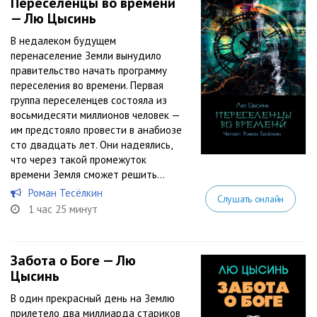
Переселенцы во времени
— Лю Цысинь
В недалеком будущем
перенаселение Земли вынудило
правительство начать программу
переселения во времени. Первая
группа переселенцев состояла из
восьмидесяти миллионов человек —
им предстояло провести в анабиозе
сто двадцать лет. Они надеялись,
что через такой промежуток
времени Земля сможет решить...
Роман Тесёлкин
Слушать онлайн
1 час 25 минут
Забота о Боге — Лю
Цысинь
В один прекрасный день на Землю
прилетело два миллиарда стариков