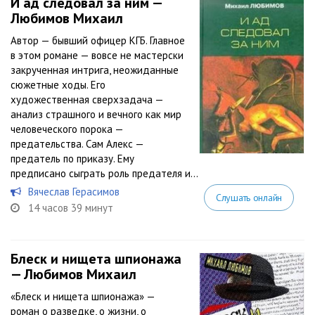
И ад следовал за ним —
Любимов Михаил
Автор — бывший офицер КГБ. Главное
в этом романе — вовсе не мастерски
закрученная интрига, неожиданные
сюжетные ходы. Его
художественная сверхзадача —
анализ страшного и вечного как мир
человеческого порока —
предательства. Сам Алекс —
предатель по приказу. Ему
предписано сыграть роль предателя и...
Вячеслав Герасимов
Слушать онлайн
14 часов 39 минут
Блеск и нищета шпионажа
— Любимов Михаил
«Блеск и нищета шпионажа» —
роман о разведке, о жизни, о