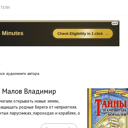
ТЕЛИ
р
се аудиокниги автора.
— Малов Владимир
могали открывать новые земли,
защищать родные берега от неприятеля.
тых парусниках, пароходах и кораблях, о