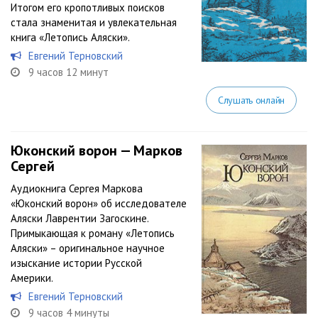
Итогом его кропотливых поисков
стала знаменитая и увлекательная
книга «Летопись Аляски».
Евгений Терновский
9 часов 12 минут
Слушать онлайн
Юконский ворон — Марков
Сергей
Аудиокнига Сергея Маркова
«Юконский ворон» об исследователе
Аляски Лаврентии Загоскине.
Примыкающая к роману «Летопись
Аляски» – оригинальное научное
изыскание истории Русской
Америки.
Евгений Терновский
9 часов 4 минуты