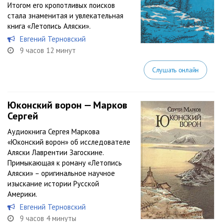
Итогом его кропотливых поисков
стала знаменитая и увлекательная
книга «Летопись Аляски».
Евгений Терновский
9 часов 12 минут
Слушать онлайн
Юконский ворон — Марков
Сергей
Аудиокнига Сергея Маркова
«Юконский ворон» об исследователе
Аляски Лаврентии Загоскине.
Примыкающая к роману «Летопись
Аляски» – оригинальное научное
изыскание истории Русской
Америки.
Евгений Терновский
9 часов 4 минуты