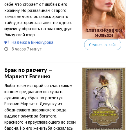
себе, что сгорает от любви к его
хозяину. Но развалинам старого
замка недолго осталось хранить
тайну, которая заставит не одного
мужчину обратить на златокудрую
Эльзу свой взор…
Надежда Винокурова
Слушать онлайн
8 часов 7 минут
Брак по расчету —
Марлитт Евгения
Любителям историй со счастливым
концом предлагаем послушать
аудиокнигу «Брак по расчету»
Евгении Марлитт. Девушку из
обедневшего дворянского рода
выдают замуж за богатого,
красивого и преуспевающего во всем
барона. Но его женитьба оказалась