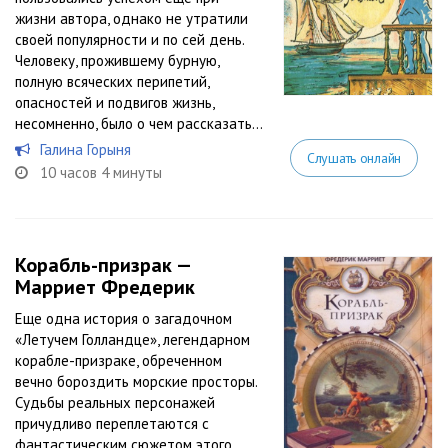
жизни автора, однако не утратили
своей популярности и по сей день.
Человеку, прожившему бурную,
полную всяческих перипетий,
опасностей и подвигов жизнь,
несомненно, было о чем рассказать...
Галина Горыня
Слушать онлайн
10 часов 4 минуты
Корабль-призрак —
Марриет Фредерик
Еще одна история о загадочном
«Летучем Голландце», легендарном
корабле-призраке, обреченном
вечно бороздить морские просторы.
Судьбы реальных персонажей
причудливо переплетаются с
фантастическим сюжетом этого