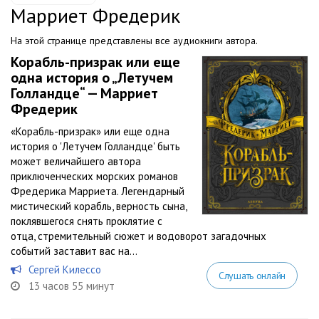
Марриет Фредерик
На этой странице представлены все аудиокниги автора.
Корабль-призрак или еще
одна история о „Летучем
Голландце“ — Марриет
Фредерик
«Корабль-призрак» или еще одна
история о 'Летучем Голландце' быть
может величайшего автора
приключенческих морских романов
Фредерика Марриета. Легендарный
мистический корабль, верность сына,
поклявшегося снять проклятие с
отца, стремительный сюжет и водоворот загадочных
событий заставит вас на...
Сергей Килессо
Слушать онлайн
13 часов 55 минут