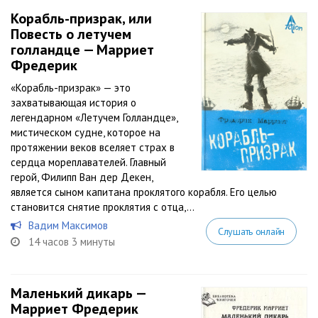
Корабль-призрак, или
Повесть о летучем
голландце — Марриет
Фредерик
«Корабль-призрак» — это
захватывающая история о
легендарном «Летучем Голландце»,
мистическом судне, которое на
протяжении веков вселяет страх в
сердца мореплавателей. Главный
герой, Филипп Ван дер Декен,
является сыном капитана проклятого корабля. Его целью
становится снятие проклятия с отца,...
Вадим Максимов
Слушать онлайн
14 часов 3 минуты
Маленький дикарь —
Марриет Фредерик