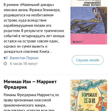
В романе «Маленький дикарь»
описана жизнь Франка Генникера,
родившегося на необитаемом
острове, куда вследствие
кораблекрушения попали его
родители. В результате трагических
событий в четырнадцать лет юноша
остался на острове совсем один,
однако он сумел выжить и
дождаться спасения. Книга...
Валентин Перкин
Слушать онлайн
8 часов 38 минут
Мичман Изи — Марриет
Фредерик
Романы Фредерика Марриета, по
праву признанные классикой
приключенческого жанра,
пользовались успехом еще при