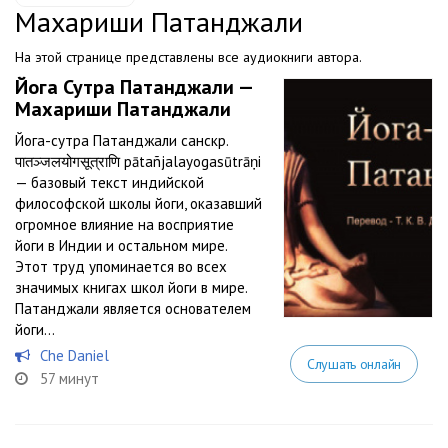
Махариши Патанджали
На этой странице представлены все аудиокниги автора.
Йога Сутра Патанджали —
Махариши Патанджали
Йога-сутра Патанджали санскр.
पातञ्जलयोगसूत्राणि pātañjalayogasūtrāṇi
— базовый текст индийской
философской школы йоги, оказавший
огромное влияние на восприятие
йоги в Индии и остальном мире.
Этот труд упоминается во всех
значимых книгах школ йоги в мире.
Патанджали является основателем
йоги...
Che Daniel
Слушать онлайн
57 минут