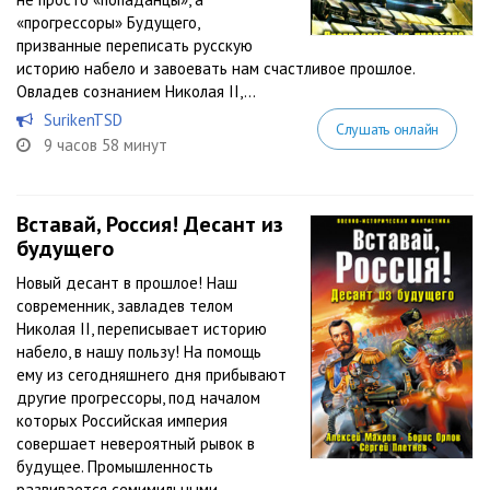
«прогрессоры» Будущего,
призванные переписать русскую
историю набело и завоевать нам счастливое прошлое.
Овладев сознанием Николая II,...
SurikenTSD
Слушать онлайн
9 часов 58 минут
Вставай, Россия! Десант из
будущего
Новый десант в прошлое! Наш
современник, завладев телом
Николая II, переписывает историю
набело, в нашу пользу! На помощь
ему из сегодняшнего дня прибывают
другие прогрессоры, под началом
которых Российская империя
совершает невероятный рывок в
будущее. Промышленность
развивается семимильными...