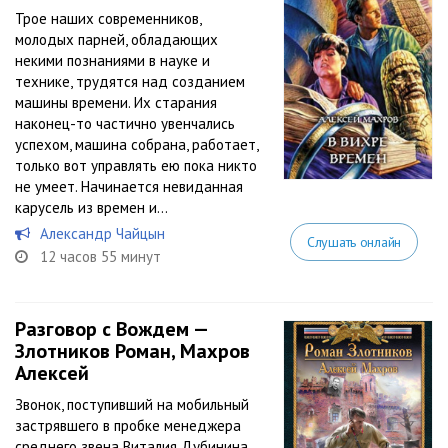
Трое наших современников,
молодых парней, обладающих
некими познаниями в науке и
технике, трудятся над созданием
машины времени. Их старания
наконец-то частично увенчались
успехом, машина собрана, работает,
только вот управлять ею пока никто
не умеет. Начинается невиданная
карусель из времен и...
Александр Чайцын
Слушать онлайн
12 часов 55 минут
Разговор с Вождем —
Злотников Роман, Махров
Алексей
Звонок, поступивший на мобильный
застрявшего в пробке менеджера
среднего звена Виталия Дубинина,