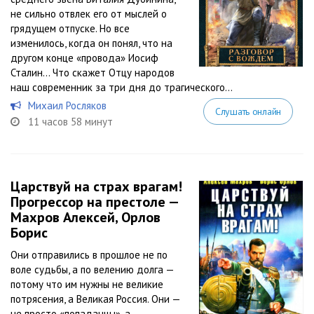
не сильно отвлек его от мыслей о
грядущем отпуске. Но все
изменилось, когда он понял, что на
другом конце «провода» Иосиф
Сталин… Что скажет Отцу народов
наш современник за три дня до трагического...
Михаил Росляков
Слушать онлайн
11 часов 58 минут
Царствуй на страх врагам!
Прогрессор на престоле —
Махров Алексей, Орлов
Борис
Они отправились в прошлое не по
воле судьбы, а по велению долга —
потому что им нужны не великие
потрясения, а Великая Россия. Они —
не просто «попаданцы», а