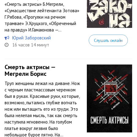
«Смерть актрисы» Б.Мегрели,
«Сумасшествие лейтенанта Зотова»
Г.Рябова, «Прогулки на речном
трамвае» Э.Хруцкого, «Обреченный
на правду» И.Гамаюнова —...
Юрий Заборовский
Слушать онлайн
16 часов 14 минут
Смерть актрисы —
Мегрели Борис
Труп женщины лежал на диване. Нож
с черным пластмассовым черенком
был в руках. Красивые руки, которые,
возможно, пытались глубже вогнать
нож или вытащить его из груди. Это
была нелепая мысль, так как смерть
наступила мгновенно. На голубом
платье вокруг лезвия было
небольшое бурое пятно. На...