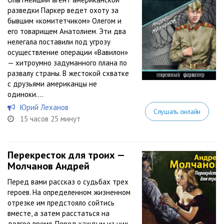
разведки Паркер ведет охоту за
бывшим «комитетчиком» Олегом и
его товарищем Анатолием. Эти два
нелегала поставили под угрозу
осуществление операции «Вавилон»
— хитроумно задуманного плана по
развалу страны. В жестокой схватке
с друзьями американцы не
одиноки....
Юрий Леханов
Слушать онлайн
15 часов 25 минут
Перекресток для троих —
Молчанов Андрей
Перед вами рассказ о судьбах трех
героев. На определенном жизненном
отрезке им предстояло сойтись
вместе, а затем расстаться на
долгое время. Перед каждым из них