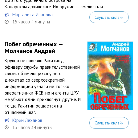
до этого удаленного острова на
Канарском архипелаге. Их оружие — смелость и...
Маргарита Иванова
Слушать онлайн
15 часов 4 минуты
Побег обреченных —
Молчанов Андрей
Крупно не повезло Ракитину,
офицеру службы правительственной
связи: об имеющихся у него
дискетах со сверхсекретной
информацией узнали не только
оперативники ФСБ, но и агенты ЦРУ.
Не убьют одни, прихлопнут другие. И
тогда Ракитин решается на
отчаянный шаг.
Юрий Леханов
Слушать онлайн
13 часов 34 минуты