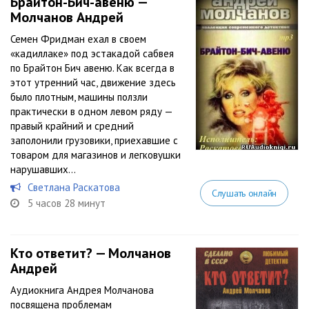
Брайтон-Бич-авеню —
Молчанов Андрей
Семен Фридман ехал в своем
«кадиллаке» под эстакадой сабвея
по Брайтон Бич авеню. Как всегда в
этот утренний час, движение здесь
было плотным, машины ползли
практически в одном левом ряду —
правый крайний и средний
заполонили грузовики, приехавшие с
товаром для магазинов и легковушки
нарушавших...
Светлана Раскатова
Слушать онлайн
5 часов 28 минут
Кто ответит? — Молчанов
Андрей
Аудиокнига Андрея Молчанова
посвящена проблемам