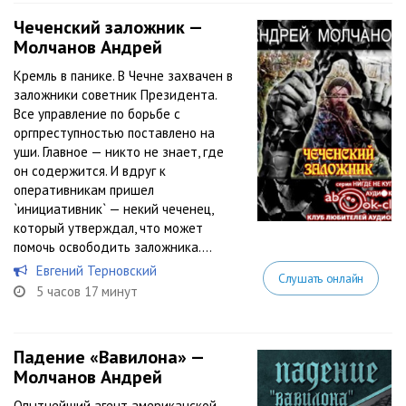
Чеченский заложник —
Молчанов Андрей
Кремль в панике. В Чечне захвачен в
заложники советник Президента.
Все управление по борьбе с
оргпреступностью поставлено на
уши. Главное — никто не знает, где
он содержится. И вдруг к
оперативникам пришел
`инициативник` — некий чеченец,
который утверждал, что может
помочь освободить заложника....
Евгений Терновский
Слушать онлайн
5 часов 17 минут
Падение «Вавилона» —
Молчанов Андрей
Опытнейший агент американской