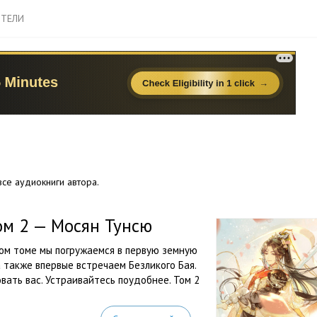
ТЕЛИ
се аудиокниги автора.
ом 2 — Мосян Тунсю
ом томе мы погружаемся в первую земную
а также впервые встречаем Безликого Бая.
ать вас. Устраивайтесь поудобнее. Том 2