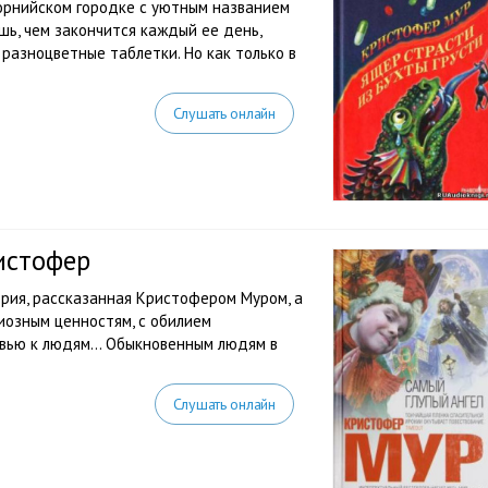
орнийском городке с уютным названием
шь, чем закончится каждый ее день,
 разноцветные таблетки. Но как только в
Слушать онлайн
истофер
ория, рассказанная Кристофером Муром, а
иозным ценностям, с обилием
овью к людям… Обыкновенным людям в
Слушать онлайн