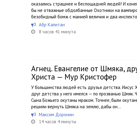
оказались страшнее и беспощадней людей! И конец 
бы не отважные обдолбанные Охотники на вампиров
безобидный бомж с манией величия и два инспектор
Абр Капитан
8 часов 41 минута
Агнец. Евангелие от Шмяка, др
Христа — Мур Кристофер
У большинства людей есть друзья детства. Иисус Х
друг детства у него имелся — по прозванью Шмяк. 
Сына Божьего окутаны мраком. Точнее, были окутан
решили вернуть Шмяка на землю, дабы он...
Максим Доронин
14 часов 4 минуты