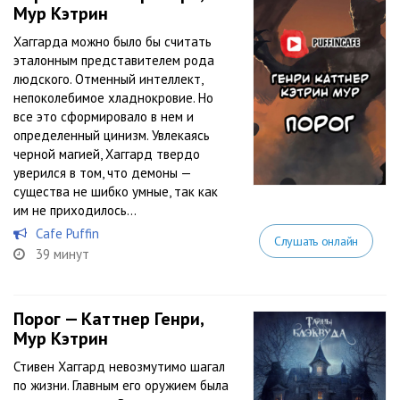
Мур Кэтрин
Хаггарда можно было бы считать
эталонным представителем рода
людского. Отменный интеллект,
непоколебимое хладнокровие. Но
все это сформировало в нем и
определенный цинизм. Увлекаясь
черной магией, Хаггард твердо
уверился в том, что демоны —
существа не шибко умные, так как
им не приходилось...
Cafe Puffin
Слушать онлайн
39 минут
Порог — Каттнер Генри,
Мур Кэтрин
Стивен Хаггард невозмутимо шагал
по жизни. Главным его оружием была