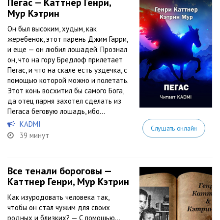
Пегас — Каттнер Генри,
Мур Кэтрин
Он был высоким, худым, как
жеребенок, этот парень Джим Гарри,
и еще — он любил лошадей. Прознал
он, что на гору Бредлоф прилетает
Пегас, и что на скале есть уздечка, с
помощью которой можно и полетать.
Этот конь восхитил бы самого Бога,
да отец парня захотел сделать из
Пегаса беговую лошадь, ибо...
KADMI
Слушать онлайн
39 минут
Все тенали бороговы —
Каттнер Генри, Мур Кэтрин
Как изуродовать человека так,
чтобы он стал чужим для своих
родных и близких? — С помощью…