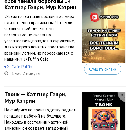
«Все тенали бороговы...» —
Каттнер Генри, Мур Кэтрин
«Является ли наше восприятие мира
единственно правильным. Что если
человеческий ребенок, чье
восприятие не скованно
условностями, попадет в окружение,
для которого понятия пространства,
времени, логики, не пересекаются с
нашими.» © Puffin Cafe
Cafe Puffin
Слушать онлайн
1 час 2 минуты
Твонк — Каттнер Генри,
Мур Кэтрин
На фабрику по производству радиол
попадает рабочий из будущего.
Находясь в состоянии частичной
амнезии, он создает загадочный