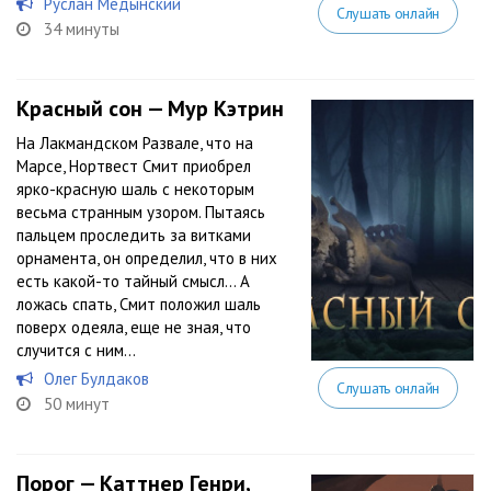
Руслан Медынский
Слушать онлайн
34 минуты
Красный сон — Мур Кэтрин
На Лакмандском Развале, что на
Марсе, Нортвест Смит приобрел
ярко-красную шаль с некоторым
весьма странным узором. Пытаясь
пальцем проследить за витками
орнамента, он определил, что в них
есть какой-то тайный смысл… А
ложась спать, Смит положил шаль
поверх одеяла, еще не зная, что
случится с ним...
Олег Булдаков
Слушать онлайн
50 минут
Порог — Каттнер Генри,