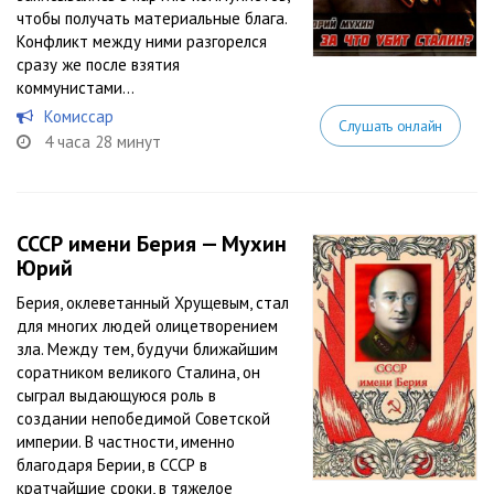
чтобы получать материальные блага.
Конфликт между ними разгорелся
сразу же после взятия
коммунистами...
Комиссар
Слушать онлайн
4 часа 28 минут
СССР имени Берия — Мухин
Юрий
Берия, оклеветанный Хрущевым, стал
для многих людей олицетворением
зла. Между тем, будучи ближайшим
соратником великого Сталина, он
сыграл выдающуюся роль в
создании непобедимой Советской
империи. В частности, именно
благодаря Берии, в СССР в
кратчайшие сроки, в тяжелое