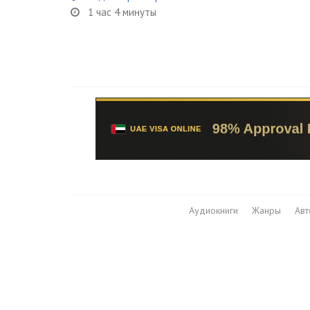
1 час 4 минуты
Аудиокниги
Жанры
Ав