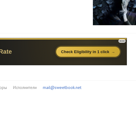
торы
Исполнители
mail@sweetbook.net