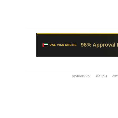
Аудиокниги
Жанры
Ав