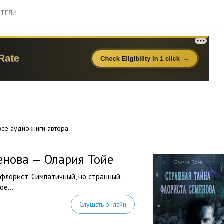
ТЕЛИ
се аудиокниги автора.
енова — Олария Тойе
флорист. Симпатичный, но странный.
лое…
Слушать онлайн