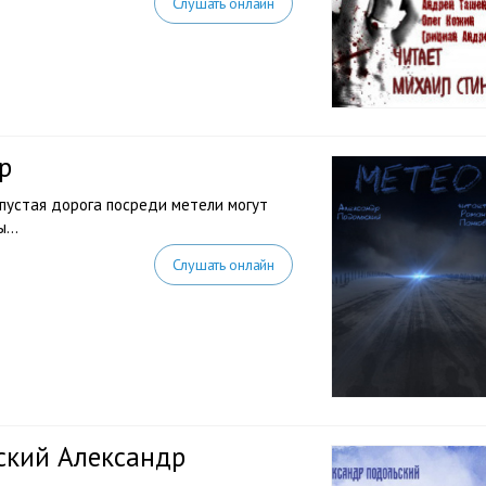
Слушать онлайн
р
 пустая дорога посреди метели могут
ны…
Слушать онлайн
ский Александр