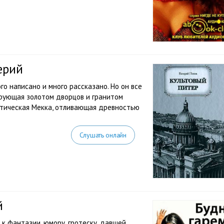
ерий
го написано и много рассказано. Но он все
арующая золотом дворцов и гранитом
стическая Мекка, отливающая древностью
Слушать онлайн
й
 к фантазии, юмору, гротеску, давшей