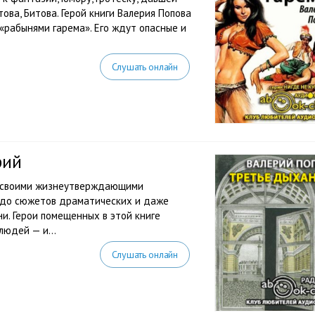
ова, Битова. Герой книги Валерия Попова
«рабынями гарема». Его ждут опасные и
Слушать онлайн
рий
ый своими жизнеутверждающими
 до сюжетов драматических и даже
и. Герои помещенных в этой книге
юдей — и...
Слушать онлайн