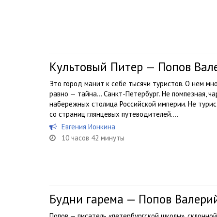
Культовый Питер — Попов Вал
Это город манит к себе тысячи туристов. О нем мно
равно — тайна… Санкт-Петербург. Не помпезная, ч
набережных столица Российской империи. Не тури
со страниц глянцевых путеводителей....
Евгения Ионкина
10 часов 42 минуты
Будни гарема — Попов Валери
Попов — писатель «петербургской школы», склонной