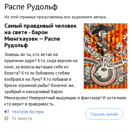
Распе Рудольф
На этой странице представлены все аудиокниги автора.
Самый правдивый человек
на свете - барон
Мюнгхаузен — Распе
Рудольф
Знаешь ли ты, кто летал на
пушечном ядре? Кто, сидя верхом на
коне, за волосы вытащил себя из
болота? Кто по бобовому стеблю
взобрался на Луну? Кто побывал в
брюхе огромной рыбы? Конечно же,
храбрый и находчивый барон
Мюнхаузен! Невероятный выдумщик и фантазер! И хотя мало
кто верит в правдивость...
театров Актеры
Слушать онлайн
51 минута