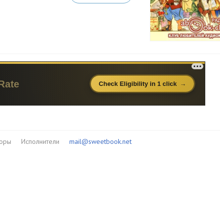
торы
Исполнители
mail@sweetbook.net