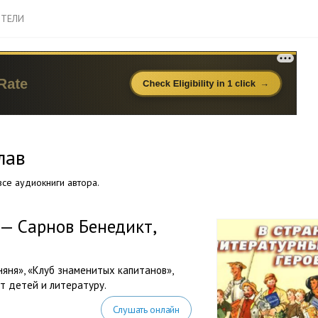
ТЕЛИ
лав
се аудиокниги автора.
 — Сарнов Бенедикт,
яня», «Клуб знаменитых капитанов»,
ит детей и литературу.
Слушать онлайн