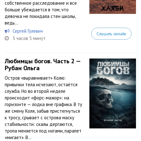
собственное расследование и все
больше убеждается в том, что
девочка не покидала стен школы,
ведь...
Сергей Гулевич
Слушать онлайн
5 часов 5 минут
Любимцы богов. Часть 2 —
Рубан Ольга
Остров «выравнивает» Колю:
привычки тела исчезают, остаётся
служба. Но во второй неделе
происходит «форс-мажор»: на
горизонте — лодка вне графика. В ту
же смену Коля, забыв пристегнуться
к тросу, срывает с острова маску
стабильности: скалы дергаются,
тропа меняется под ногами, парапет
«мигает». В...