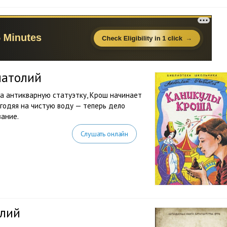
натолий
а антикварную статуэтку, Крош начинает
егодяя на чистую воду — теперь дело
вание.
Слушать онлайн
олий