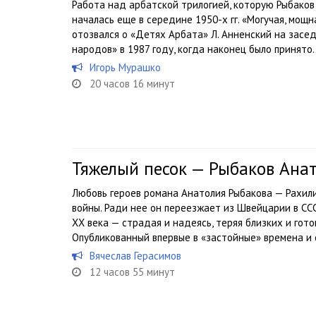
Работа над арбатской трилогией, которую Рыбаков
началась еще в середине 1950-х гг. «Могучая, мощн
отозвался о «Детях Арбата» Л. Анненский на зас
народов» в 1987 году, когда наконец было принято..
Игорь Мурашко
20 часов 16 минут
Тяжелый песок — Рыбаков Ана
Любовь героев романа Анатолия Рыбакова — Рахил
войны. Ради нее он переезжает из Швейцарии в СС
ХХ века — страдая и надеясь, теряя близких и гот
Опубликованный впервые в «застойные» времена и с
Вячеслав Герасимов
12 часов 55 минут