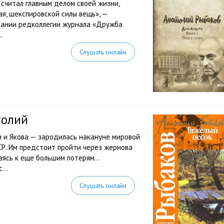
 считал главным делом своей жизни,
ая, шекспировской силы вещь», —
едании редколлегии журнала «Дружба
.
Слушать онлайн
толий
и и Якова — зародилась накануне мировой
СР. Им предстоит пройти через жернова
овясь к еще большим потерям…
...
Слушать онлайн