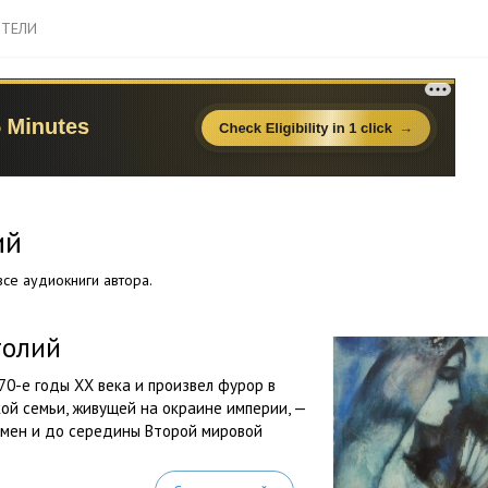
ТЕЛИ
ий
се аудиокниги автора.
толий
70-е годы ХХ века и произвел фурор в
ой семьи, живущей на окраине империи, —
емен и до середины Второй мировой