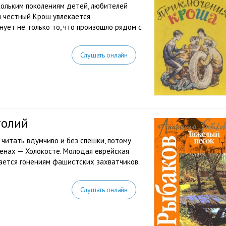
кольким поколениям детей, любителей
и честный Крош увлекается
ует не только то, что произошло рядом с
Слушать онлайн
толий
 читать вдумчиво и без спешки, потому
енах — Холокосте. Молодая еврейская
ргается гонениям фашистских захватчиков.
Слушать онлайн