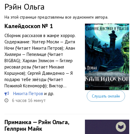
Рэйн Ольга
На этой странице представлены все аудиокниги автора.
Калейдоскоп № 1
Сборник рассказов в жанре хоррор.
Содержание: Уолтер Мосли — Дитя
Ночи (Читает Никита Петров); Алан
Хиллери — Пепелище (Читает
BIGBAG); Харлан Эллисон — Гитлер
рисовал розы (Читает Михаил
Коршунов); Сергей Давиденко — Я
подарю тебе звёзды (Читает
Пожилой Ксеноморф); Виктор...
Никита Петров
и др.
Слушать онлайн
6 часов 16 минут
Приманка — Рэйн Ольга,
Гелприн Майк